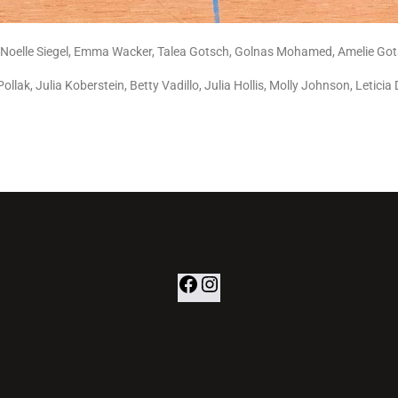
r, Noelle Siegel, Emma Wacker, Talea Gotsch, Golnas Mohamed, Amelie Got
Pollak, Julia Koberstein, Betty Vadillo, Julia Hollis, Molly Johnson, Leticia