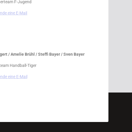
nerteam F-Jugend
nde eine E-Mail
ert / Amelie Brühl / Steffi Bayer / Sven Bayer
team Handball-Tiger
nde eine E-Mail