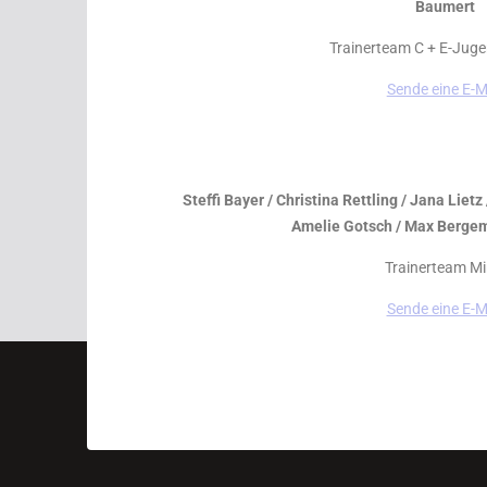
Baumert
Trainerteam C + E-Juge
Sende eine E-M
Steffi Bayer / Christina Rettling / Jana Liet
Amelie Gotsch / Max Bergem
Trainerteam Mi
Sende eine E-M