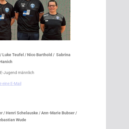
/ Luke Teufel / Nico Barthold /
Sabrina
Hanich
 E-Jugend männlich
 eine E-Mail
er / Henri Schelauske / Ann-Marie Bubser /
ebastian Wude