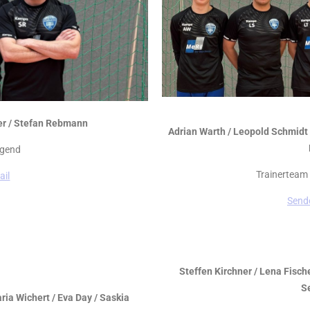
ner / Stefan Rebmann
Adrian Warth / Leopold Schmidt 
ugend
Trainerteam
ail
Sende
Steffen Kirchner / Lena Fisch
S
ia Wichert / Eva Day / Saskia