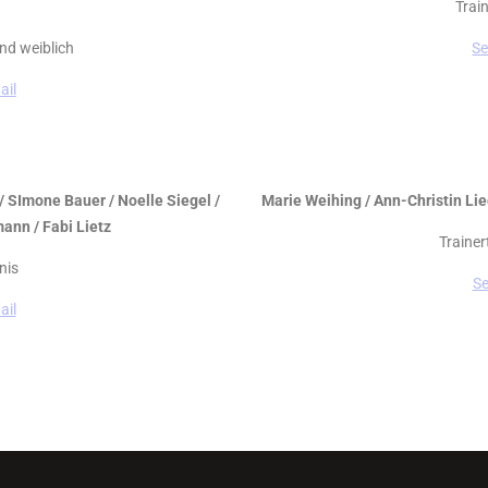
Trai
nd weiblich
Se
ail
z / SImone Bauer / Noelle Siegel /
Marie Weihing / Ann-Christin Lieg
ann / Fabi Lietz
Trainer
nis
Se
ail