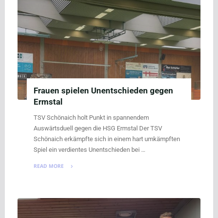
gegen
den
Meister"
Frauen spielen Unentschieden gegen
Ermstal
TSV Schönaich holt Punkt in spannendem
Auswärtsduell gegen die HSG Ermstal Der TSV
Schönaich erkämpfte sich in einem hart umkämpften
Spiel ein verdientes Unentschieden bei …
READ MORE
"Frauen
spielen
Unentschieden
gegen
Ermstal"