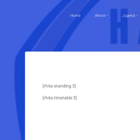
Skip
to
Home
Aktive
Jugend
content
[rh4a-standing 3]
[rh4a-timetable 5]