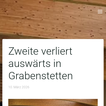
Skip
to
content
Zweite verliert
auswärts in
Grabenstetten
10. März 2026