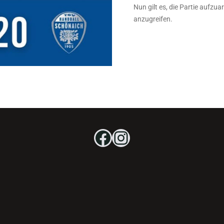
Nun gilt es, die Partie aufzu
anzugreifen.
Facebook
Instagram