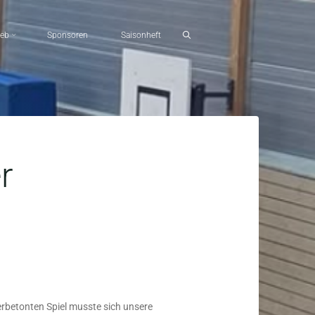
ieb
Sponsoren
Saisonheft
r
erbetonten Spiel musste sich unsere