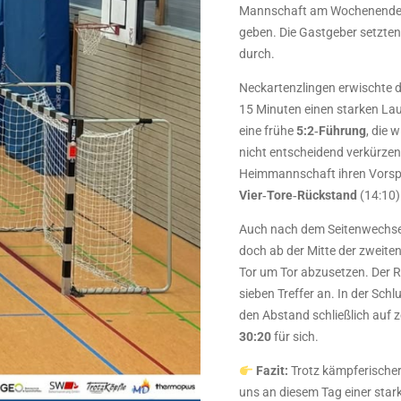
Mannschaft am Wochenende 
geben. Die Gastgeber setzten
durch.
Neckartenzlingen erwischte d
15 Minuten einen starken Lauf 
eine frühe
5:2‑Führung
, die 
nicht entscheidend verkürzen 
Heimmannschaft ihren Vorspr
Vier‑Tore‑Rückstand
(14:10) 
Auch nach dem Seitenwechsel 
doch ab der Mitte der zweiten
Tor um Tor abzusetzen. Der 
sieben Treffer an. In der Sc
den Abstand schließlich auf z
30:20
für sich.
Fazit:
Trotz kämpferische
uns an diesem Tag einer sta