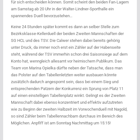
für sich entscheiden können. Somit scheint den beiden Fan-Lagern
am Samstag ab 20 Uhr in der Walter-Lindner-Sporthalle ein
spannendes Duell bevorzustehen…
Keine 24 Stunden später kommt es dann an selber Stelle zum
Bezirksklasse-Kellerduell der beiden Zweiten Mannschaften der
SG HCL und des TSV. Die Calwer stehen dabei bereits gehörig
unter Druck, da immer noch erst ein Zähler auf der Habenseite
steht, während der TSV immerhin schon drei Saisonsiege auf dem
Konto hat, wenngleich allesamt vor heimischem Publikum. Das
Team von Marina Opielka dürfte neben der Tatsache, dass man
das Polster auf den Tabellenletzten weiter ausbauen könnte
zusätzlich dadurch angespornt sein, dass bei einem Sieg und
entsprechenden Patzern der Konkurrenz ein Sprung von Platz 11
auf einen einstelligen Tabellenplatz winkt. Gelingt es der Zweiten
Mannschaft dabei ebenso konzentriert und effektiv aufzutreten
wie zu Beginn der zweiten Halbzeit im Vorwochenduell mit Nagold,
so sind Zähler beim Tabellennachbarn durchaus im Bereich des
Möglichen. Anpfiff ist am Sonntag Nachmittag um 15:15!