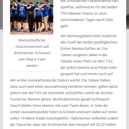
die Schönaicher Frauenmannschaft
spielfrei, während es für die beiden
TSV-Männer-Teams an zwei
verschiedenen Tagen nach Calw
geht.
Am Samstagabend steht zunächst
Mannschaftliche
das Duell der beiden punktgleichen
Geschlossenheit soll
Ersten Mannschaften an. Die
Schönaicher Schlüssel
Calwer rangieren dabei in der
zum Sieg in Calw
Tabelle einen Platz vor dem TSV,
werden
der jedoch bereits eine Partie mehr
gespielt
hat und immer noch auf
den ersten Auswärtssieg der Saison wartet. Die Calwer haben
zwar auch erst einen Auswärtssieg einfahren können, gelten dafür
jedoch wie der TSV als heimstark und dürften somit als leichter
Favorit ins Rennen gehen. Nichtsdestotrotz glaubt Schönaich-
Coach Martin Hoss ebenso wie sein Team daran, in Calw die
ersten Auswärtspunkte holen zu können und kann dabei auf einen
vollen 14-Mann-Kader zurückgreifen. Optimismus verbreitet zudem
die Tatsache, dass die Schönaicher das Hinspiel mit 26:22 hatten