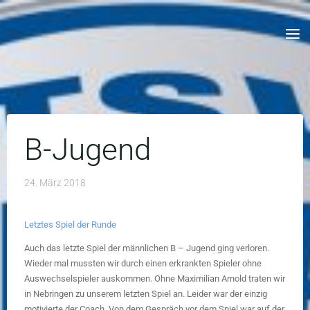
Skip
to
content
B-Jugend
24. März 2018
Letztes Spiel der Runde
Auch das letzte Spiel der männlichen B – Jugend ging verloren.
Wieder mal mussten wir durch einen erkrankten Spieler ohne
Auswechselspieler auskommen. Ohne Maximilian Arnold traten wir
in Nebringen zu unserem letzten Spiel an. Leider war der einzig
motivierte der Coach. Von dem Gespräch vor dem Spiel war auf der