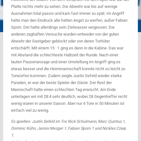
Platte nichts mehr zu sehen. Die Abwehr war bis auf wenige
Ausnahmen total passiv und kam fast immer zu spät. Im Angriff
hatte man den Eindruck alle hatten Angst zu werfen, außer Fabian
Sporn. Der hatte allerdings sein Zielwasser vergessen. Die
anderen zaghaften Versuche wurden entweder von der guten
Abwehr der Gastgeber geblockt oder von deren Torhüter
entschärft. Mit einem 15 : 1 ging es dann in die Kabine. Das war
mit Abstand die schlechteste Halbzeit der Runde. Nach einer
lauten Pausenansage und einer Umstellung im Angriff ging es
etwas besser und die Heimmannschaft konnte nicht so leicht zu
Torwürfen kommen. Zudem zeigte Justin Sefeld wieder starke
Paraden, er war der beste Spieler der Gäste. Der Rest der
Mannschaft hatte einen schlechten Tag erwischt. Am Ende
unterlagen wir mit 28:4 sehr deutlich, wobei 28 Gegentreffer recht
wenig waren in unserer Saison. Aber nur 4 Tore in 50 Minuten ist
einfach viel zu wenig.
Es spielten: Justin Sefeld im Tor, Nick Schulmann, Marc Quintus 1,
Dominic Kühn, Jannis Mezger 1, Fabian Sporn 1 und Nicklas Cziep
1.