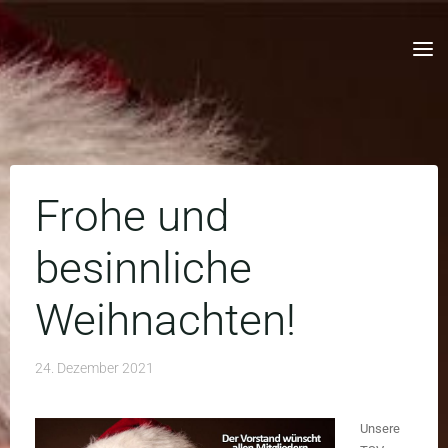
Skip
to
content
Frohe und
besinnliche
Weihnachten!
24. Dezember 2021
Unsere