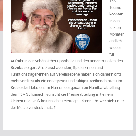
TSV-
Teams
konnten
in den
letzten
Monaten
endlich
wieder
für
Aufruhr in der Schönaicher Sporthalle und den anderen Hallen des
Bezirks sorgen. Alle Zuschauenden, Spieler/innen und
Funktionsträger/innen auf Vereinsebene haben sich daher nichts
mehr verdient als ein gesegnetes und ruhiges Weihnachtsfest im
Kreise der Liebsten. Im Namen der gesamten Handballabteilung
des TSV Schönaich wünscht die Presseabteilung mit einem
kleinen Bild-Gruß besinnliche Feiertage. Erkennt Ihr, wer sich unter
der Mütze versteckt hat…?