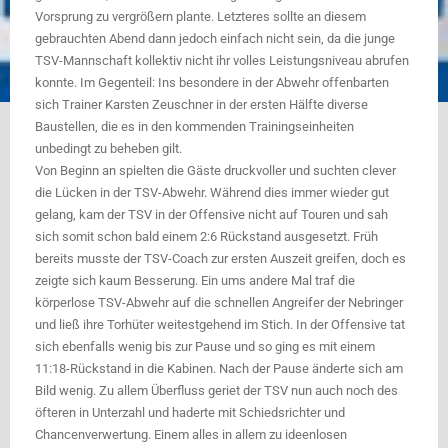
Vorsprung zu vergrößern plante. Letzteres sollte an diesem
gebrauchten Abend dann jedoch einfach nicht sein, da die junge
TSV-Mannschaft kollektiv nicht ihr volles Leistungsniveau abrufen
konnte. Im Gegenteil: I
ns besondere in der Abwehr offenbarten
sich Trainer Karsten Zeuschner in der ersten Hälfte diverse
Baustellen, die es in den kommenden Trainingseinheiten
unbedingt zu beheben gilt.
Von Beginn an spielten die Gäste druckvoller und suchten clever
die Lücken in der TSV-Abwehr. Während dies immer wieder gut
gelang, kam der TSV in der Offensive nicht auf Touren und sah
sich somit schon bald einem 2:6 Rückstand ausgesetzt. Früh
bereits musste der TSV-Coach zur ersten Auszeit greifen, doch es
zeigte sich kaum Besserung. Ein ums andere Mal traf die
körperlose TSV-Abwehr auf die schnellen Angreifer der Nebringer
und ließ ihre Torhüter weitestgehend im Stich. In der Offensive tat
sich ebenfalls wenig bis zur Pause und so ging es mit einem
11:18-Rückstand in die Kabinen. Nach der Pause änderte sich am
Bild wenig. Zu allem Überfluss geriet der TSV nun auch noch des
öfteren in Unterzahl und haderte mit Schiedsrichter und
Chancenverwertung. Einem alles in allem zu ideenlosen