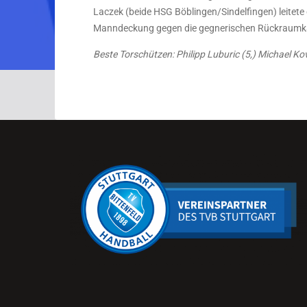
Laczek (beide HSG Böblingen/Sindelfingen) leitete 
Manndeckung gegen die gegnerischen Rückraumkanon
Beste Torschützen: Philipp Luburic (5,) Michael K