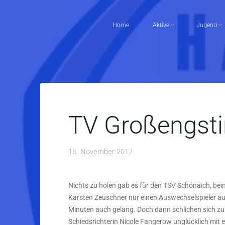
Skip
to
Home
Aktive
Jugend
content
TV Großengsti
15. November 2017
Nichts zu holen gab es für den TSV Schönaich, bei
Karsten Zeuschner nur einen Auswechselspieler auf
Minuten auch gelang. Doch dann schlichen sich zu 
Schiedsrichterin Nicole Fangerow unglücklich mit