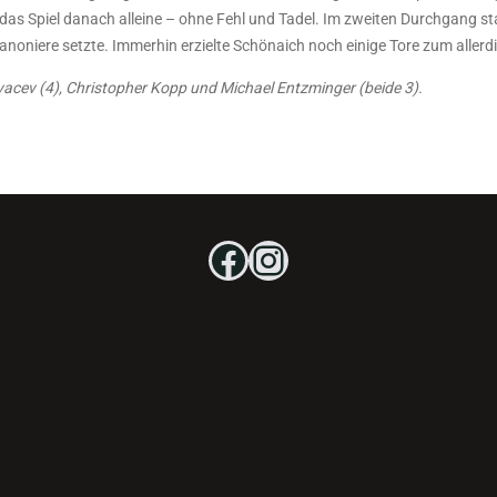
das Spiel danach alleine – ohne Fehl und Tadel. Im zweiten Durchgang sta
iere setzte. Immerhin erzielte Schönaich noch einige Tore zum allerdi
ovacev (4), Christopher Kopp und Michael Entzminger (beide 3).
Facebook
Instagram