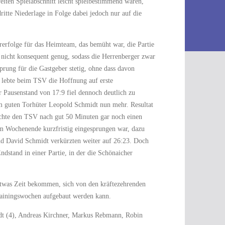
iten Spielabschnitt leicht spielbestimmend waren,
itte Niederlage in Folge dabei jedoch nur auf die
rerfolge für das Heimteam, das bemüht war, die Partie
e nicht konsequent genug, sodass die Herrenberger zwar
rung für die Gastgeber stetig, ohne dass davon
h lebte beim TSV die Hoffnung auf erste
 Pausenstand von 17:9 fiel dennoch deutlich zu
m guten Torhüter Leopold Schmidt nun mehr. Resultat
achte den TSV nach gut 50 Minuten gar noch einen
em Wochenende kurzfristig eingesprungen war, dazu
und David Schmidt verkürzten weiter auf 26:23. Doch
dstand in einer Partie, in der die Schönaicher
 etwas Zeit bekommen, sich von den kräftezehrenden
Trainingswochen aufgebaut werden kann.
idt (4), Andreas Kirchner, Markus Rebmann, Robin