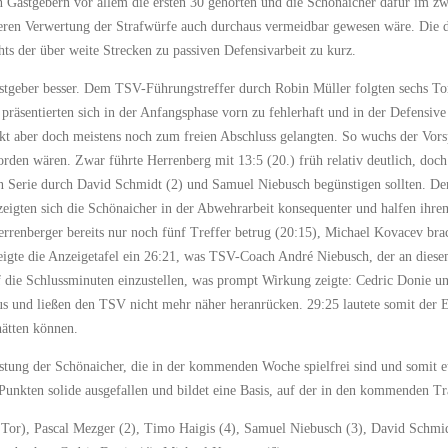
 Gastgebern vor allem die ersten 30 gehörten und die Schönaicher dafür im zwe
sseren Verwertung der Strafwürfe auch durchaus vermeidbar gewesen wäre. Die dr
ts der über weite Strecken zu passiven Defensivarbeit zu kurz.
astgeber besser. Dem TSV-Führungstreffer durch Robin Müller folgten sechs To
präsentierten sich in der Anfangsphase vorn zu fehlerhaft und in der Defensiv
t aber doch meistens noch zum freien Abschluss gelangten. So wuchs der Vorsp
rden wären. Zwar führte Herrenberg mit 13:5 (20.) früh relativ deutlich, doc
n Serie durch David Schmidt (2) und Samuel Niebusch begünstigen sollten. Der
igten sich die Schönaicher in der Abwehrarbeit konsequenter und halfen ihre
errenberger bereits nur noch fünf Treffer betrug (20:15), Michael Kovacev br
zeigte die Anzeigetafel ein 26:21, was TSV-Coach André Niebusch, der an dies
uf die Schlussminuten einzustellen, was prompt Wirkung zeigte: Cedric Donie 
us und ließen den TSV nicht mehr näher heranrücken. 29:25 lautete somit der En
ätten können.
eistung der Schönaicher, die in der kommenden Woche spielfrei sind und somit
8 Punkten solide ausgefallen und bildet eine Basis, auf der in den kommenden 
 Tor), Pascal Mezger (2), Timo Haigis (4), Samuel Niebusch (3), David Schm