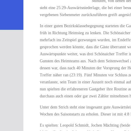
Minuten, von denen den
steht eine 25:29-Auswärtsniederlage, die bei einer be
vergebenen Siebenmeter zurückzuführen greift angesich
In einer guten Bezirksklassebegegnung starteten die G
früh in Richtung Heimsieg zu lenken. Die Schönaicher 
mehrfach ins Zeitspiel gezwungen wurden, im Endeffek
gesprochen werden könnte, dass die Gäste überrannt wo
Auswärtspunkte weiter, was drei Schönaicher Treffer i
Gunsten des Heimteams aus. Nach dem Seitenwechsel ze
dessen war, dass nach 40 Minuten der Vorsprung der H
Treffer näher ran (23:19). Fünf Minuten vor Schluss 
veranlasste, sein Team in einer Auszeit noch einmal a
nun spielten die erfahreneren Gastgeber ihre Routine a
durchaus auch einen oder gar zwei Zähler mitnehmen h
Unter dem Strich steht eine insgesamt gute Auswärtsl
Wochen des Saisonstarts zu erholen. Dieser ist mit 4:
Es spielten: Leopold Schmidt, Jochen Mächting (beide