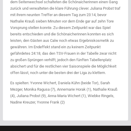
dem Seitenwechsel schalteten die Schönaicherinnen einen Gang
zurück und verwalteten die klare Führung clever. Juliana Probst traf
mit ihrem neunten Treffer an diesem Tag zum 23:14, bevor
Nathalie Krauß sieben Minuten vor dem Ende gar auf zehn Tore
Vorsprung stellen konnte. Zu diesem Zeitpunkt war das Spiel
bereits entschieden und die Schönaicherinnen konnten es sich
leisten, den Gästen aus Calw noch etwas Ergebniskosmetik zu
gewähren. Im Endeffekt stand ein zu keinem Zeitpunkt
gefährdetes 24:18, das den TSV-Frauen in der Tabelle zwar nicht
zu großen Sprüngen verhilft, jedoch den fünften Tabellenplatz
absichert und für die restlichen vier Saisonspiele die Möglichkeit
offen lässt, noch unter die besten drei der Liga zu klettern.
Es spielten: Yvonne Wichert, Daniela Kühn (beide Tor), Sarah
Mezger, Monika Ragusa (7), Annemarie Horak (1), Nathalie Krauß
(4), Juliana Probst (9), Anna-Maria Wichert (1), Wiebke Ringels,
Nadine Kreuzer, Yvonne Frank (2)