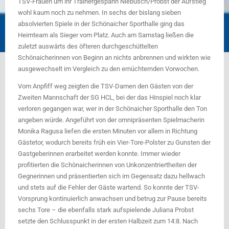
TSV-Frauen um ihr Trainergespann Niebusch/Probst der Aufstieg
wohl kaum noch zu nehmen. In sechs der bislang sieben
absolvierten Spiele in der Schönaicher Sporthalle ging das
Heimteam als Sieger vom Platz. Auch am Samstag ließen die
zuletzt auswärts des öfteren durchgeschüttelten
Schönaicherinnen von Beginn an nichts anbrennen und wirkten wie
ausgewechselt im Vergleich zu den ernüchternden Vorwochen.
Vom Anpfiff weg zeigten die TSV-Damen den Gästen von der
Zweiten Mannschaft der SG HCL, bei der das Hinspiel noch klar
verloren gegangen war, wer in der Schönaicher Sporthalle den Ton
angeben würde. Angeführt von der omnipräsenten Spielmacherin
Monika Ragusa liefen die ersten Minuten vor allem in Richtung
Gästetor, wodurch bereits früh ein Vier-Tore-Polster zu Gunsten der
Gastgeberinnen erarbeitet werden konnte. Immer wieder
profitierten die Schönaicherinnen von Unkonzentriertheiten der
Gegnerinnen und präsentierten sich im Gegensatz dazu hellwach
und stets auf die Fehler der Gäste wartend. So konnte der TSV-
Vorsprung kontinuierlich anwachsen und betrug zur Pause bereits
sechs Tore – die ebenfalls stark aufspielende Juliana Probst
setzte den Schlusspunkt in der ersten Halbzeit zum 14:8. Nach