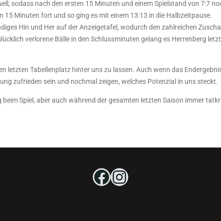
Duell, sodass nach den ersten 15 Minuten und einem Spielstand von 7:7 noc
n 15 Minuten fort und so ging es mit einem 13:13 in die Halbzeitpause.
ändiges Hin und Her auf der Anzeigetafel, wodurch den zahlreichen Zusc
klich verlorene Bälle in den Schlussminuten gelang es Herrenberg letzt
, den letzten Tabellenplatz hinter uns zu lassen. Auch wenn das Endergeb
ung zufrieden sein und nochmal zeigen, welches Potenzial in uns steckt.
 beim Spiel, aber auch während der gesamten letzten Saison immer tatkrä
Facebook
Instagram