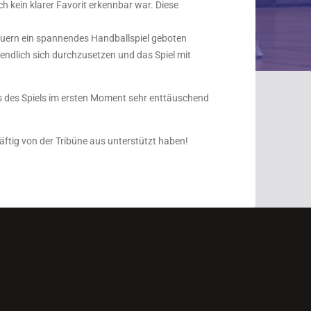
h kein klarer Favorit erkennbar war. Diese
hauern ein spannendes Handballspiel geboten
endlich sich durchzusetzen und das Spiel mit
nis des Spiels im ersten Moment sehr enttäuschend
ftig von der Tribüne aus unterstützt haben!