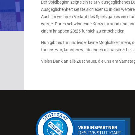
Der Spielbeginn zeigte ein relativ ausgeglichenes 
Ausgeglichenheit setzte sich ebenso in den weitere
Auch im weiteren Verlauf des Spiels gab es ein st
wurde. Durch schwindende Konzentration und unglüc
einem knappen 23:26 für sich zu entscheiden.
Nun gibt es für uns leider keine Möglichkeit mehr
für uns war, konnten wir dennoch mit unserer Leist
Vielen Dank an alle Zuschauer, die uns am Samstag