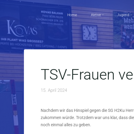
Skip
to
Home
Aktive
Jugend
content
TSV-Frauen ve
15. April 2024
Nachdem wir das Hinspiel gegen die SG H2Ku Herre
zukommen würde. Trotzdem war uns klar, dass diese
noch einmal alles zu geben.