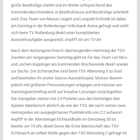
große Bezirksliga startet und im Winter entsprechend des
Vorrundenabschneidens in Bezirksklasse und Bezirksliga unterteilt
wird. Das Team von Marius Liegert und Leopold Schmidt ist dabei
am Sonntag in der Rottenburger Volksbank Arena gefragt und sieht
sich beim TV Rottenburg direkt einer komplizierten
Auswärtsaufgabe ausgesetzt. Anpfiff ist um 13 Uhr.
Nach dem leistungstechnisch überzeugenden Heimsieg der TSV-
Zweiten am vergangenen Samstag geht es für das Team von Nico
und Jochen Kuppinger am kommenden Wochenende direkt wieder
zur Sache. Die Schönaicher sind beim TSV Altensteig 3 zu Gast
und bestreiten ihr erstes Saison-Auswärtsspiel, blicken diesem
jedoch mit größeren Personalsorgen entgegen und müssen am
Samstagnachmittag wohl auf kreative Lösungen zurückgreifen.
Die Gastgeber stehen mit 2:4 Punkten aus den bisherigen drei
Spielen tabellarisch ähnlich da wie der TSV, der nach seinen zwei
Heimspielen ein ausgeglichenes Punktekonto von 2:2 aufweist.
Anpfiff in der Altensteiger Eichwaldhalle im Grenzweg 55 ist
bereits um 15 Uhr, direkt bevor die Erste Mannschaft des TSV
Schönaich an selber Stelle gegen den TSV Altensteig 2 gefragt ist.