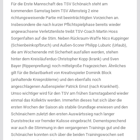
Für die Erste Mannschaft des TSV Schönaich steht am
kommenden Samstag beim TSV Altensteig 2 eine
richtungsweisende Partie mit beeinträchtigten Vorzeichen an.
Insbesondere die nach kurzer Pflichtspielphase bereits wieder
angewachsene Verletztenliste treibt TSV-Coach Martin Hoss
Sorgenfalten auf die Stirn. Neben Rückraum-Waffe Nico Kuppinger
(Schienbeinkopfbruch) und Außen-Scorer Philipp Luburic (Urlaub),
die am Wochenende mit Sicherheit ausfallen werden, stehen
hinter dem Kreisläuferduo Christopher Kopp (krank) und Sven
Bayer (Rippenprellung) noch mittelgroße Fragezeichen. Ähnliches
gilt für die Belastbarkeit von Kreativspieler Dominik Block
(anhaltende Knieprobleme) und den ebenfalls noch
angeschlagenen Außenspieler Patrick Ernst (nach Krankheit).
Umso wichtiger wird für den TSV am frühen Samstagabend wieder
einmal das Kollektiv werden. Immerhin dieses hat sich über die
ersten Wochen der Saison als stabile Grundlage erwiesen und den
Schönaichern zuletzt den ersten Auswärtssieg nach langer
Durststrecke vor fremder Kulisse eingebracht. Dementsprechend
war auch die Stimmung in den vergangenen Trainings gut und die
Schönaicher konnten sich über die beiden Trainingswochen seit