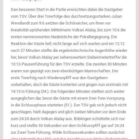
Den besseren Start in die Partie erwischten dabei die Gastgeber
vom TSV. Über drei Torerfolge des durchsetzungsstarken Julian
Wendlandt zum 9:6 setzten die Schönaicher, um ihren vor
Kreativität sprühenden Mittelmann Volkan Atalay, bis zum 10:6 die
ersten nennenswerten Nadelstiche der Pokalbegegnung. Die
Reaktion der Gäste ließ nicht lange auf sich warten und ein 12:12
nach 27 Minuten stellte die ergebnistechnische Augenhöhe wieder
her, bevor Volkan Atalay per sehenswertem Siebenmetertreffer die
13:12-Pausenführung für den TSV erzielte. Die zweiten 30 Minuten
waren nun geprägt von zwei ebenbürtigen Mannschaften. Der
erste Torerfolg nach Wiederanpfiff war den Gastgebern
vorbehalten, doch die Gäste konterten und gingen nun erstmals mit
14:15 in Führung (34.). Die folgenden Minuten stellten sich weiter
ausgeglichen dar, bevor die Gäste mit einem Drei-Tore-Vorsprung
in die Schlussphase starteten (51.). Der TSV gab sich jedoch nicht
geschlagen, hielt dagegen und glich sieben Minuten vor dem Ende
zum 24:24 durch Volkan Atalay aus. Böblingen schüttelte sich nur
kurz und stellte 53 Sekunden vor dem Schkusspfiff gar auf 26:24
zur Zwei-Tore-Führung. Wilde Schlusssekunden sollten zunächst