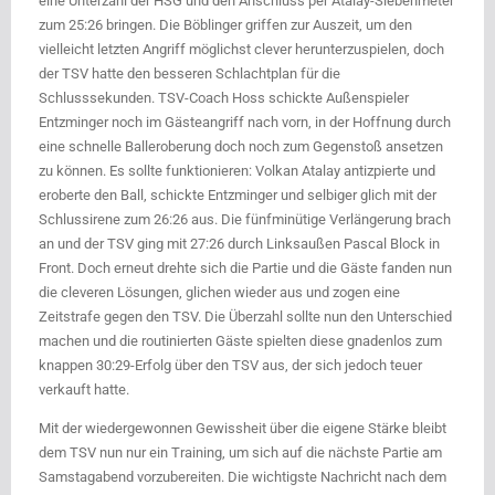
eine Unterzahl der HSG und den Anschluss per Atalay-Siebenmeter
zum 25:26 bringen. Die Böblinger griffen zur Auszeit, um den
vielleicht letzten Angriff möglichst clever herunterzuspielen, doch
der TSV hatte den besseren Schlachtplan für die
Schlusssekunden. TSV-Coach Hoss schickte Außenspieler
Entzminger noch im Gästeangriff nach vorn, in der Hoffnung durch
eine schnelle Balleroberung doch noch zum Gegenstoß ansetzen
zu können. Es sollte funktionieren: Volkan Atalay antizpierte und
eroberte den Ball, schickte Entzminger und selbiger glich mit der
Schlussirene zum 26:26 aus. Die fünfminütige Verlängerung brach
an und der TSV ging mit 27:26 durch Linksaußen Pascal Block in
Front. Doch erneut drehte sich die Partie und die Gäste fanden nun
die cleveren Lösungen, glichen wieder aus und zogen eine
Zeitstrafe gegen den TSV. Die Überzahl sollte nun den Unterschied
machen und die routinierten Gäste spielten diese gnadenlos zum
knappen 30:29-Erfolg über den TSV aus, der sich jedoch teuer
verkauft hatte.
Mit der wiedergewonnen Gewissheit über die eigene Stärke bleibt
dem TSV nun nur ein Training, um sich auf die nächste Partie am
Samstagabend vorzubereiten. Die wichtigste Nachricht nach dem