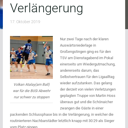
Verlängerung
17. Oktober 2019
Nur zwei Tage nach der klaren
Auswärtsniederlage in
Großengstingen ging es für den
TSV am Dienstagabend im Pokal
einerseits um Wiedergutmachung,
andererseits darum, das
Selbstvertrauen für den Ligaalltag
wieder aufzutanken. Das gelang
Volkan Atalay(am Ball)
der derzeit von vielen Verletzungen
war für die BöSi Abwehr
geplagten Truppe von Martin Hoss
nur schwer zu stoppen
überaus gut und d
ie Schönaicher
zwangen die Gäste in einer
packenden Schlussphase bis in die Verlängerung, in welcher die
routinierteren Nachbarstädter letztlich knapp mit 30:29 als Sieger
vom Platz gingen.