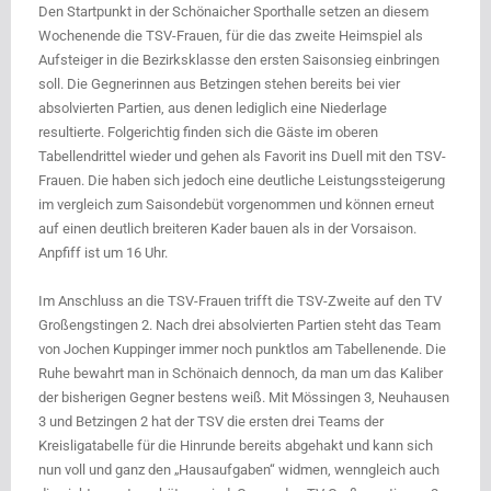
Den Startpunkt in der Schönaicher Sporthalle setzen an diesem
Wochenende die TSV-Frauen, für die das zweite Heimspiel als
Aufsteiger in die Bezirksklasse den ersten Saisonsieg einbringen
soll. Die Gegnerinnen aus Betzingen stehen bereits bei vier
absolvierten Partien, aus denen lediglich eine Niederlage
resultierte. Folgerichtig finden sich die Gäste im oberen
Tabellendrittel wieder und gehen als Favorit ins Duell mit den TSV-
Frauen. Die haben sich jedoch eine deutliche Leistungssteigerung
im vergleich zum Saisondebüt vorgenommen und können erneut
auf einen deutlich breiteren Kader bauen als in der Vorsaison.
Anpfiff ist um 16 Uhr.
Im Anschluss an die TSV-Frauen trifft die TSV-Zweite auf den TV
Großengstingen 2. Nach drei absolvierten Partien steht das Team
von Jochen Kuppinger immer noch punktlos am Tabellenende. Die
Ruhe bewahrt man in Schönaich dennoch, da man um das Kaliber
der bisherigen Gegner bestens weiß. Mit Mössingen 3, Neuhausen
3 und Betzingen 2 hat der TSV die ersten drei Teams der
Kreisligatabelle für die Hinrunde bereits abgehakt und kann sich
nun voll und ganz den „Hausaufgaben“ widmen, wenngleich auch