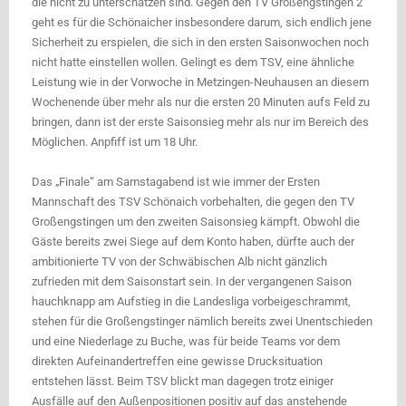
die nicht zu unterschätzen sind. Gegen den TV Großengstingen 2
geht es für die Schönaicher insbesondere darum, sich endlich jene
Sicherheit zu erspielen, die sich in den ersten Saisonwochen noch
nicht hatte einstellen wollen. Gelingt es dem TSV, eine ähnliche
Leistung wie in der Vorwoche in Metzingen-Neuhausen an diesem
Wochenende über mehr als nur die ersten 20 Minuten aufs Feld zu
bringen, dann ist der erste Saisonsieg mehr als nur im Bereich des
Möglichen. Anpfiff ist um 18 Uhr.
Das „Finale“ am Samstagabend ist wie immer der Ersten
Mannschaft des TSV Schönaich vorbehalten, die gegen den TV
Großengstingen um den zweiten Saisonsieg kämpft. Obwohl die
Gäste bereits zwei Siege auf dem Konto haben, dürfte auch der
ambitionierte TV von der Schwäbischen Alb nicht gänzlich
zufrieden mit dem Saisonstart sein. In der vergangenen Saison
hauchknapp am Aufstieg in die Landesliga vorbeigeschrammt,
stehen für die Großengstinger nämlich bereits zwei Unentschieden
und eine Niederlage zu Buche, was für beide Teams vor dem
direkten Aufeinandertreffen eine gewisse Drucksituation
entstehen lässt. Beim TSV blickt man dagegen trotz einiger
Ausfälle auf den Außenpositionen positiv auf das anstehende