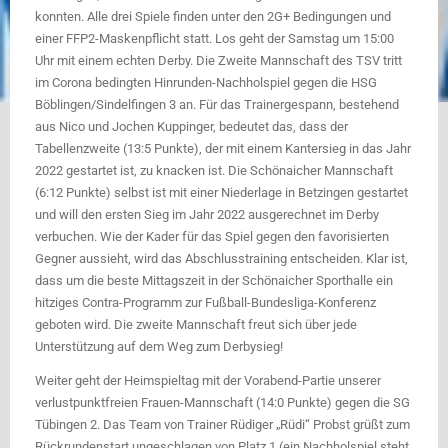
konnten. Alle drei Spiele finden unter den 2G+ Bedingungen und
einer FFP2-Maskenpflicht statt. Los geht der Samstag um 15:00
Uhr mit einem echten Derby. Die Zweite Mannschaft des TSV tritt
im Corona bedingten Hinrunden-Nachholspiel gegen die HSG
Böblingen/Sindelfingen 3 an. Für das Trainergespann, bestehend
aus Nico und Jochen Kuppinger, bedeutet das, dass der
Tabellenzweite (13:5 Punkte), der mit einem Kantersieg in das Jahr
2022 gestartet ist, zu knacken ist. Die Schönaicher Mannschaft
(6:12 Punkte) selbst ist mit einer Niederlage in Betzingen gestartet
und will den ersten Sieg im Jahr 2022 ausgerechnet im Derby
verbuchen. Wie der Kader für das Spiel gegen den favorisierten
Gegner aussieht, wird das Abschlusstraining entscheiden. Klar ist,
dass um die beste Mittagszeit in der Schönaicher Sporthalle ein
hitziges Contra-Programm zur Fußball-Bundesliga-Konferenz
geboten wird. Die zweite Mannschaft freut sich über jede
Unterstützung auf dem Weg zum Derbysieg!
Weiter geht der Heimspieltag mit der Vorabend-Partie unserer
verlustpunktfreien Frauen-Mannschaft (14:0 Punkte) gegen die SG
Tübingen 2. Das Team von Trainer Rüdiger „Rüdi“ Probst grüßt zum
Rückrundenstart ungeschlagen von Platz 1 (ein Nachholspiel steht