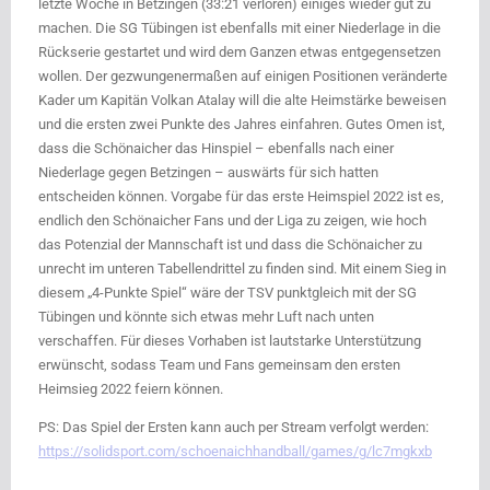
letzte Woche in Betzingen (33:21 verloren) einiges wieder gut zu
machen. Die SG Tübingen ist ebenfalls mit einer Niederlage in die
Rückserie gestartet und wird dem Ganzen etwas entgegensetzen
wollen. Der gezwungenermaßen auf einigen Positionen veränderte
Kader um Kapitän Volkan Atalay will die alte Heimstärke beweisen
und die ersten zwei Punkte des Jahres einfahren. Gutes Omen ist,
dass die Schönaicher das Hinspiel – ebenfalls nach einer
Niederlage gegen Betzingen – auswärts für sich hatten
entscheiden können. Vorgabe für das erste Heimspiel 2022 ist es,
endlich den Schönaicher Fans und der Liga zu zeigen, wie hoch
das Potenzial der Mannschaft ist und dass die Schönaicher zu
unrecht im unteren Tabellendrittel zu finden sind. Mit einem Sieg in
diesem „4-Punkte Spiel“ wäre der TSV punktgleich mit der SG
Tübingen und könnte sich etwas mehr Luft nach unten
verschaffen. Für dieses Vorhaben ist lautstarke Unterstützung
erwünscht, sodass Team und Fans gemeinsam den ersten
Heimsieg 2022 feiern können.
PS: Das Spiel der Ersten kann auch per Stream verfolgt werden:
https://solidsport.com/schoenaichhandball/games/g/lc7mgkxb