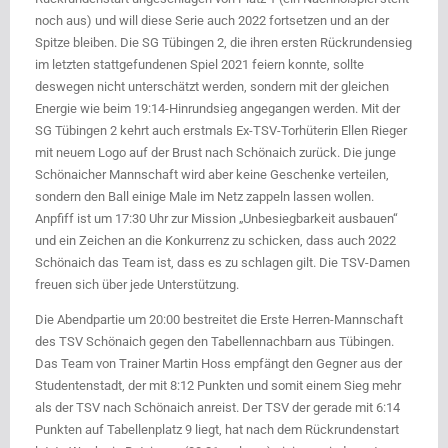
noch aus) und will diese Serie auch 2022 fortsetzen und an der
Spitze bleiben. Die SG Tübingen 2, die ihren ersten Rückrundensieg
im letzten stattgefundenen Spiel 2021 feiern konnte, sollte
deswegen nicht unterschätzt werden, sondern mit der gleichen
Energie wie beim 19:14-Hinrundsieg angegangen werden. Mit der
SG Tübingen 2 kehrt auch erstmals Ex-TSV-Torhüterin Ellen Rieger
mit neuem Logo auf der Brust nach Schönaich zurück. Die junge
Schönaicher Mannschaft wird aber keine Geschenke verteilen,
sondern den Ball einige Male im Netz zappeln lassen wollen.
Anpfiff ist um 17:30 Uhr zur Mission „Unbesiegbarkeit ausbauen“
und ein Zeichen an die Konkurrenz zu schicken, dass auch 2022
Schönaich das Team ist, dass es zu schlagen gilt. Die TSV-Damen
freuen sich über jede Unterstützung.
Die Abendpartie um 20:00 bestreitet die Erste Herren-Mannschaft
des TSV Schönaich gegen den Tabellennachbarn aus Tübingen.
Das Team von Trainer Martin Hoss empfängt den Gegner aus der
Studentenstadt, der mit 8:12 Punkten und somit einem Sieg mehr
als der TSV nach Schönaich anreist. Der TSV der gerade mit 6:14
Punkten auf Tabellenplatz 9 liegt, hat nach dem Rückrundenstart