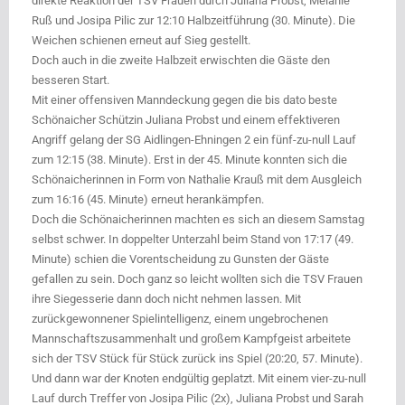
direkte Reaktion der TSV Frauen durch Juliana Probst, Melanie
Ruß und Josipa Pilic zur 12:10 Halbzeitführung (30. Minute). Die
Weichen schienen erneut auf Sieg gestellt.
Doch auch in die zweite Halbzeit erwischten die Gäste den
besseren Start.
Mit einer offensiven Manndeckung gegen die bis dato beste
Schönaicher Schützin Juliana Probst und einem effektiveren
Angriff gelang der SG Aidlingen-Ehningen 2 ein fünf-zu-null Lauf
zum 12:15 (38. Minute). Erst in der 45. Minute konnten sich die
Schönaicherinnen in Form von Nathalie Krauß mit dem Ausgleich
zum 16:16 (45. Minute) erneut herankämpfen.
Doch die Schönaicherinnen machten es sich an diesem Samstag
selbst schwer. In doppelter Unterzahl beim Stand von 17:17 (49.
Minute) schien die Vorentscheidung zu Gunsten der Gäste
gefallen zu sein. Doch ganz so leicht wollten sich die TSV Frauen
ihre Siegesserie dann doch nicht nehmen lassen. Mit
zurückgewonnener Spielintelligenz, einem ungebrochenen
Mannschaftszusammenhalt und großem Kampfgeist arbeitete
sich der TSV Stück für Stück zurück ins Spiel (20:20, 57. Minute).
Und dann war der Knoten endgültig geplatzt. Mit einem vier-zu-null
Lauf durch Treffer von Josipa Pilic (2x), Juliana Probst und Sarah