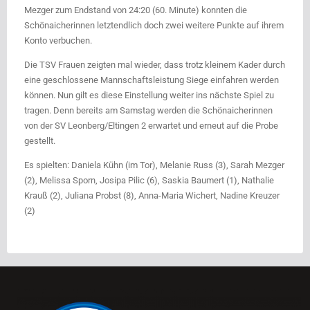
Mezger zum Endstand von 24:20 (60. Minute) konnten die
Schönaicherinnen letztendlich doch zwei weitere Punkte auf ihrem
Konto verbuchen.
Die TSV Frauen zeigten mal wieder, dass trotz kleinem Kader durch
eine geschlossene Mannschaftsleistung Siege einfahren werden
können. Nun gilt es diese Einstellung weiter ins nächste Spiel zu
tragen. Denn bereits am Samstag werden die Schönaicherinnen
von der SV Leonberg/Eltingen 2 erwartet und erneut auf die Probe
gestellt.
Es spielten: Daniela Kühn (im Tor), Melanie Russ (3), Sarah Mezger
(2), Melissa Sporn, Josipa Pilic (6), Saskia Baumert (1), Nathalie
Krauß (2), Juliana Probst (8), Anna-Maria Wichert, Nadine Kreuzer
(2)