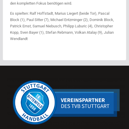
den kompletten Fokus benötigen wird.
Es spielten: Ralf Hoffstadt, Marius Liegert (beide Tor), Pascal
Block (1), Paul Sitter (7), Michael Entzminger (2), Dominik Block,
Patrick Ernst, Samuel Niebusch, Philipp Luburic (4), Christopher
Kopp, Sven Bayer (1), Stefan Rebmann, Volkan Atalay (9), Julian
Wendlandt