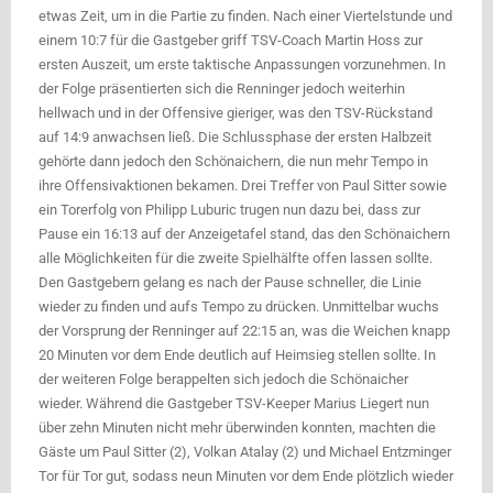
etwas Zeit, um in die Partie zu finden. Nach einer Viertelstunde und
einem 10:7 für die Gastgeber griff TSV-Coach Martin Hoss zur
ersten Auszeit, um erste taktische Anpassungen vorzunehmen. In
der Folge präsentierten sich die Renninger jedoch weiterhin
hellwach und in der Offensive gieriger, was den TSV-Rückstand
auf 14:9 anwachsen ließ. Die Schlussphase der ersten Halbzeit
gehörte dann jedoch den Schönaichern, die nun mehr Tempo in
ihre Offensivaktionen bekamen. Drei Treffer von Paul Sitter sowie
ein Torerfolg von Philipp Luburic trugen nun dazu bei, dass zur
Pause ein 16:13 auf der Anzeigetafel stand, das den Schönaichern
alle Möglichkeiten für die zweite Spielhälfte offen lassen sollte.
Den Gastgebern gelang es nach der Pause schneller, die Linie
wieder zu finden und aufs Tempo zu drücken. Unmittelbar wuchs
der Vorsprung der Renninger auf 22:15 an, was die Weichen knapp
20 Minuten vor dem Ende deutlich auf Heimsieg stellen sollte. In
der weiteren Folge berappelten sich jedoch die Schönaicher
wieder. Während die Gastgeber TSV-Keeper Marius Liegert nun
über zehn Minuten nicht mehr überwinden konnten, machten die
Gäste um Paul Sitter (2), Volkan Atalay (2) und Michael Entzminger
Tor für Tor gut, sodass neun Minuten vor dem Ende plötzlich wieder