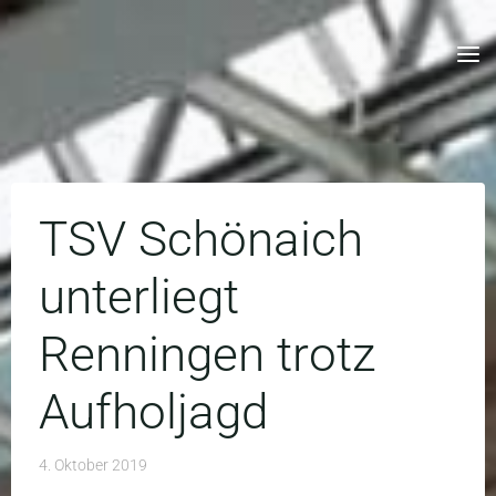
Skip
to
content
TSV Schönaich
unterliegt
Renningen trotz
Aufholjagd
4. Oktober 2019