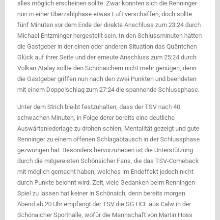
alles möglich erscheinen sollte. Zwar konnten sich die Renninger
nun in einer Überzahlphase etwas Luft verschaffen, doch sollte
fünf Minuten vor dem Ende der direkte Anschluss zum 23:24 durch
Michael Entzminger hergestellt sein. In den Schlussminuten hatten
die Gastgeber in der einen oder anderen Situation das Quäntchen
Glück auf ihrer Seite und der erneute Anschluss zum 25:24 durch
Volkan Atalay sollte den Schönaichern nicht mehr genügen, denn
die Gastgeber griffen nun nach den zwei Punkten und beendeten
mit einem Doppelschlag zum 27:24 die spannende Schlussphase.
Unter dem Strich bleibt festzuhalten, dass der TSV nach 40
schwachen Minuten, in Folge derer bereits eine deutliche
Auswärtsniederlage zu drohen schien, Mentalität gezeigt und gute
Renninger zu einem offenen Schlagabtausch in der Schlussphase
gezwungen hat. Besonders hervorzuheben ist die Unterstützung
durch die mitgereisten Schönaicher Fans, die das TSV-Comeback
mit möglich gemacht haben, welches im Endeffekt jedoch nicht
durch Punkte belohnt wird. Zeit, viele Gedanken beim Renningen-
Spiel zu lassen hat keiner in Schönaich, denn bereits morgen
Abend ab 20 Uhr empfängt der TSV die SG HCL aus Calw in der
Schönaicher Sporthalle, wofür die Mannschaft von Martin Hoss