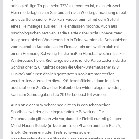
schlagkräftige Truppe beim TSV zu erwarten ist, die nach zwei
Heimniederlagen zum Saisonstart nach Wiedergutmachung strebt
und das Schönaicher Publikum wieder einmal mit dem Gefühl
eines Heimsieges aus der Halle entlassen möchte. Auch aus
psychologischen Motiven ist die Partie dabei nicht unbedeutend:
Insgesamt sieben Wochenenden in Folge werden die Schönaicher
vom nächsten Samstag an im Einsatz sein und wollen sich mit
einem Heimsieg Schwung für die heißen Handballwochen bis zur
Winterpause holen. Richtungsweisend ist die Partie zudem, da die
Schönaicher (2:6 Punkte) gegen die Ober-/Unterhausener (2:8
Punkte) auf einen ähnlich gestarteten Konkurrenten treffen
werden. Inwiefern sich diese Kräfteverhältnisse dann letztlich
auch auf dem Schönaicher Hallenboden widerspiegeln werden,
kann am Samstagabend ab 20 Uhr beobachtet werden.
Auch an diesem Wochenende gibt es in der Schönaicher
Sporthalle wieder eine eingeschränkte Bewirtung. Für
Zuschauende gilt nach wie vor, dass der Eintritt nur mit gültigem
Mund-Nasen-Schutz (in konsumfreien Phasen auch am Platz!),
Impf-, Genesenen- oder Testnachweis sowie