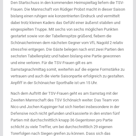
Den Startschuss in den kommenden Heimspieltag liefern die TSV-
Frauen. Die Mannschaft von Rüdiger Probst macht in dieser Saison
bislang einen ruhigen wie konzentrierten Eindruck und vermittelt
dabei trotz kleinen Kaders das Gefühl einer äußerst stabilen und
eingespielten Truppe. Mit sechs von sechs möglichen Punkten
gestartet sowie von der Tabellenspitze grüßend, fiebern die
Schönaicherinnen dem nächsten Gegner vom VfL Nagold 2 relativ
stressfrei entgegen. Die Gäste belegen nach erst zwei Partien den
sechsten Tabellenplatz und haben bislang eine Partie gewonnen
und eine verloren. Für die TSV-Frauen gilt es am
Samstagnachmittag somit, weiterhin auf die eigene Formstärke zu
vertrauen und auch die vierte Saisonpartie erfolgreich zu gestalten.
Anpfiff in der Schönaicher Sporthalle ist um 15 Uhr.
Nach dem Auftritt der TSV-Frauen geht es am Samstag mit der
Zweiten Mannschaft des TSV Schönaich weiter. Das Team von
Nico und Jochen Kuppinger hat sich hierbei insbesondere in der
Defensive noch nicht gefunden und kassierte in den ersten fünf
Partien mit durchschnittlich knapp 36 Gegentoren pro Partie
schlicht zu viele Treffer, um bei durchschnittlich 29 eigenen
Torerfolgen nach Siegen greifen zu können. Dass sich das