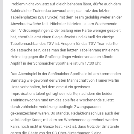
Problem nicht von jetzt auf gleich beheben lässt, dürfte auch dem
Schönaicher Trainerduo bewusst sein, das trotz des letzten
Tabellenplatzes (2:8 Punkte) mit dem Team geduldig weiter an der
Abwehrschwäche feilt. Nächster Härtetest ist am Wochenende
der TV Großengstingen 2, der bislang eine Partie weniger gespielt
hat, ebenfalls erst einen Sieg aufweist und aktuell der einzige
Tabellennachbar des TSV ist. Ansporn für das TSV-Team dürfte
die Tatsache sein, dass man den letzten Tabellenrang mit einem
Heimsieg gegen die Großengstinger wieder verlassen könnte.
Anpfiff in der Schönaicher Sporthalle ist um 17:30 Uhr.
Das Abendspiel in der Schönaicher Sporthalle ist am kommenden
Samstag wie gewohnt der Ersten Mannschaft von Trainer Martin
Hoss vorbehalten, bei dem erneut ein gewisses
Improvisationstalent gefragt sein dürfte, nachdem die beiden
Trainingswochen rund um das spielfreie Wochenende zuletzt
durch zahlreiche verletzungsbedingte Zwangspausen
gekennzeichnet waren. So stand zu Redaktionsschluss auch der
vollständige Kader, mit dem am Wochenende gerechnet werden
kann, noch nicht in Gänze fest. Fakt ist, dass trotz der Umstände
gegen die Gäste von der SG Ober-/Unterhausen 2 eine