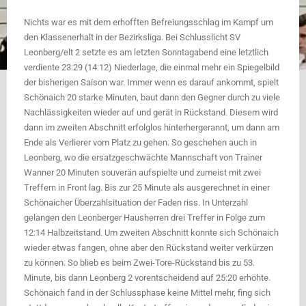
Nichts war es mit dem erhofften Befreiungsschlag im Kampf um
den Klassenerhalt in der Bezirksliga. Bei Schlusslicht SV
Leonberg/elt 2 setzte es am letzten Sonntagabend eine letztlich
verdiente 23:29 (14:12) Niederlage, die einmal mehr ein Spiegelbild
der bisherigen Saison war. Immer wenn es darauf ankommt, spielt
Schönaich 20 starke Minuten, baut dann den Gegner durch zu viele
Nachlässigkeiten wieder auf und gerät in Rückstand. Diesem wird
dann im zweiten Abschnitt erfolglos hinterhergerannt, um dann am
Ende als Verlierer vom Platz zu gehen. So geschehen auch in
Leonberg, wo die ersatzgeschwächte Mannschaft von Trainer
Wanner 20 Minuten souverän aufspielte und zumeist mit zwei
Treffern in Front lag. Bis zur 25 Minute als ausgerechnet in einer
Schönaicher Überzahlsituation der Faden riss. In Unterzahl
gelangen den Leonberger Hausherren drei Treffer in Folge zum
12:14 Halbzeitstand. Um zweiten Abschnitt konnte sich Schönaich
wieder etwas fangen, ohne aber den Rückstand weiter verkürzen
zu können. So blieb es beim Zwei-Tore-Rückstand bis zu 53.
Minute, bis dann Leonberg 2 vorentscheidend auf 25:20 erhöhte.
Schönaich fand in der Schlussphase keine Mittel mehr, fing sich