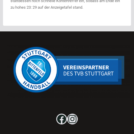
stattdessen noch schnelle Kontertreffer ein, sodass am Ende ein
zu hohes 23: 29 auf der Anzeigetafel stand.
Facebook
Instagram